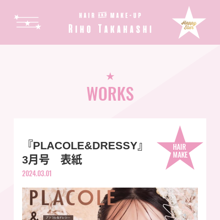
WORKS
『PLACOLE&DRESSY』
HAIR
MAKE
3月号 表紙
2024.03.01